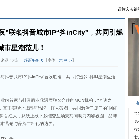
”联名抖音城市IP“抖inCity”，共同引燃
城市星潮范儿！
来源：未知
我要评论(
0
)
【字体：
大
中
小
】
与抖音城市IP“抖inCity”首次联名，共同打造的“抖IN星潮生活
为业内首家与抖音商业化深度联名合作的MCN机构，“奇迹之
IP联名，真正实现让城市与品牌、红人破圈，共同激活了厦门的“网红
“
+位抖音红人，从线上线下多维交互场景共同助力内容破圈，品牌
高
城市营销与品牌年轻化的边界。
技
甘