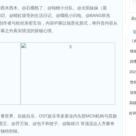
@西木西木、@石榴熟了、@锦鲤小分队、@太阳妹妹（晨
叨、@晴虹坡哥的生活日记、@哦吼小闪电、@BANG班兆
高
等创作者与粉丝亲密互动，内容IP展以场景化形式，将抖音内容从
屏幕之外真实情况的探秘心情。
《
维
四
20
世
深
高
好评
看世界、自娱自乐、OST娱乐等多家业内头部MCN机构与其旗
小霸王、@乔万旭、@包子和饺子、@陈靖川 等顶流达人齐聚奇
市独特韵味。