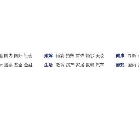
地
国内
国际
社会
婚嫁
婚宴
拍照
首饰
婚纱
美妆
健康
寻医
际
股票
基金
金融
生活
教育
房产
家居
数码
汽车
游戏
国内