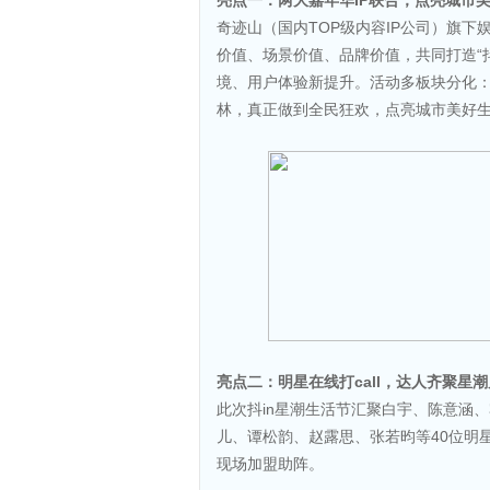
亮点一：两大嘉年华IP联合，点亮城市
奇迹山（国内TOP级内容IP公司）旗下娱乐
价值、场景价值、品牌价值，共同打造“
境、用户体验新提升。活动多板块分化：抖
林，真正做到全民狂欢，点亮城市美好
亮点二：明星在线打call，达人齐聚星
此次抖in星潮生活节汇聚白宇、陈意涵
儿、谭松韵、赵露思、张若昀等40位明星
现场加盟助阵。