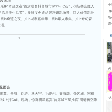
美好生活
创
IP“奇迹之夜”首次联名抖音城市IP“抖inCity”，创新整合红人
这
抖IN星潮生活节”，多维度创造品牌营销新场景、红人价值新环
智
in奇迹之夜、抖in城市嘉年华、抖in烟火市集、抖in奇幻森
高
生活。
高
潮见面会
、霍尊、景甜、刘涛、马天宇、毛晓彤、秦海璐、孙艺洲、宋祖
这
线上打Call。现场，惊喜明星嘉宾“首席城市星推官”周笔畅空降