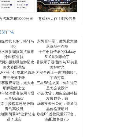
合汽车发布1000公里
育碧3A大作！刺客信条
联盟广告
央媒时代TOP：格轩马
东阿百年堂：做阿胶大健
业》
康食品生态圈
拓水漆参编抗菌抗病毒
十年创新传承的Galaxy
涂料标准 抗
S10系列带给了
季洞头摄影微信游记攻
暑假亲子游指南 与TA共赴
略大赛圆满结
美好时光
20亚洲小姐华北区总决
为安全再上一道“思想险”，
赛完美落下帷
宇通打造
锦赛混双夺冠，光大永
三星S8这么美，你知道它
明保险献上世
是怎么被设计
抓年轻消费者使用习惯
小蓝优贷：顺应金融科技
三星Galaxy
发展趋势，致
校牵手搂抱算违纪:网曝
华讯投资分公司：普通商
青岛高校男
品价格变动对
如潮 凯翼X5让梦想走
欧拉R1首批限量777台，
进了现实
高配预售价7.5