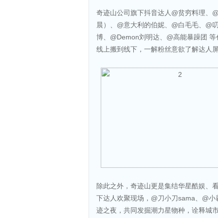
奇迹山公司旗下抖音达人@贫穷料理、
晨）、@意大利的伯妮、@白毛毛、@叨
博、@Demon刘明达、@高能暴躁团 
线上搬到线下，一解粉丝意欲了解达人
除此之外，奇迹山更是集结华星酷娱、看
下达人欢聚现场，@刀小刀sama、@
迹之夜，共同发掘潮力星物种，诠释城