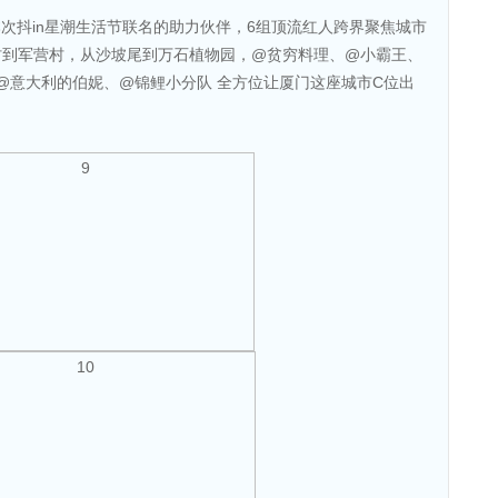
本次抖in星潮生活节联名的助力伙伴，6组顶流红人跨界聚焦城市
村到军营村，从沙坡尾到万石植物园，@贫穷料理、@小霸王、
、@意大利的伯妮、@锦鲤小分队 全方位让厦门这座城市C位出