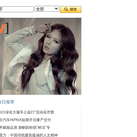
每日推荐
2021绿化大篷车公益行”流动花市暨
合汽车HiPhiX如期开启量产交付
术赋能品质 旗帜奶粉获“鲜活”专
晨力：中国传统建筑蕴涵的人文精神