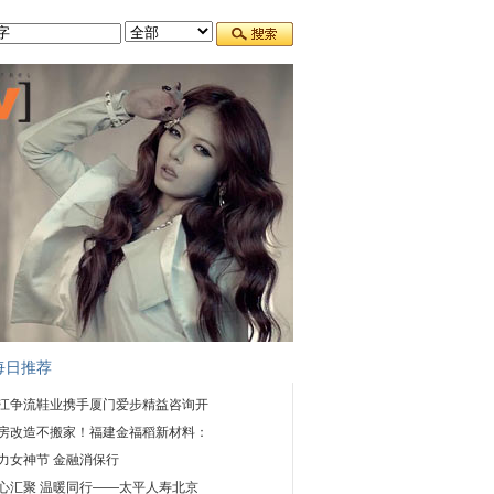
每日推荐
江争流鞋业携手厦门爱步精益咨询开
房改造不搬家！福建金福稻新材料：
力女神节 金融消保行
心汇聚 温暖同行——太平人寿北京