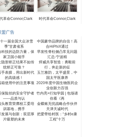
代革命Connor,Clark
时代革命Connor,Clark
联盟广告
第十一届全国大众冰雪
中国豪华品牌的自信！高
季”甘肃省系
合HiPhiX通过
自科技的边防力量，保
早发性脊柱侧凸常见问题
家卫国小能手
汇总-宁波精
上隐形矫正结果不如传
焊威共享智造：勇毅前
统矫正可靠？
行，奔赴新的征
后手表膜，用出新时代
玉兰雅韵，太平盛景，中
的高级感！
国太平医康养
温箱使用中的注意事项
2020年度中国生物医药企
业创新力百强
断保险丝的安全守护者
竹内亮×行知学园 | 包场请
——品质与认
你看《再
指头教育荣膺校工委培
金蝶账无忧战略合作伙伴
训基地，携手
天津天诚时代
术发展与创新：双层厚
把爱带给村医：“乡村e康
片吸塑的未来
工程”十万