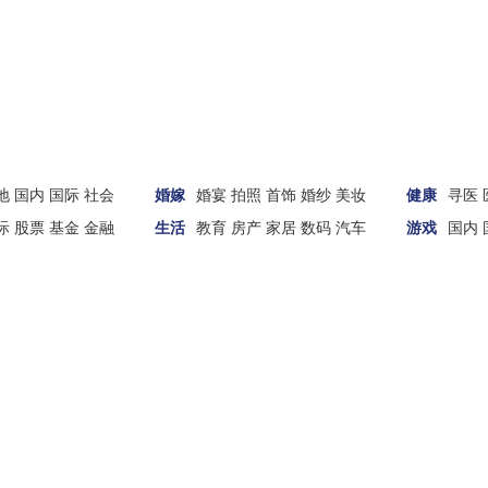
地
国内
国际
社会
婚嫁
婚宴
拍照
首饰
婚纱
美妆
健康
寻医
际
股票
基金
金融
生活
教育
房产
家居
数码
汽车
游戏
国内