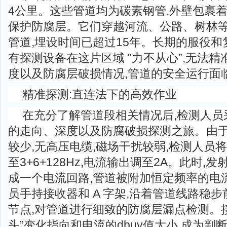
4公里。这些管道均为碳素钢管,外壁包裹
保护防腐层。它们穿越河流、公路、树林等
管道,埋设时间已超过15年。长期的服役和
有探测设备在这片区域 “力不从心”,无法
度以及防腐层破损情况,管道的安全运行面
精准探测:直连法下的高效作业
在充分了解管道段相关情况后,检测人员
的走向、深度以及防腐破损探测之旅。由于
较少,无高压电缆,磁场干扰较弱,检测人员
至3+6+128Hz,电流输出调至2A。此时
成一个电流回路,管道被附加恒定频率的电
员手持接收器和 A 字架,沿着管道线路稳步
节点,对管道进行细致的防腐层漏点检测。
头”变化指向和电流的dbuv值大小,成为判