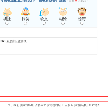
-专用教室配置方案设计-十德教育设备》感受
（已有
8
人表态）
胡扯
搞笑
软文
糊涂
惊讶
360 全景盲区监测预
关于我们
|
版权声明
|
诚聘英才
|
我要投稿
|
广告服务
|
友情链接
|
网站地图