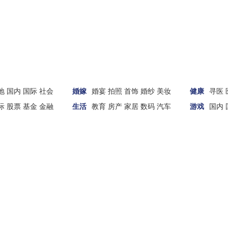
地
国内
国际
社会
婚嫁
婚宴
拍照
首饰
婚纱
美妆
健康
寻医
际
股票
基金
金融
生活
教育
房产
家居
数码
汽车
游戏
国内