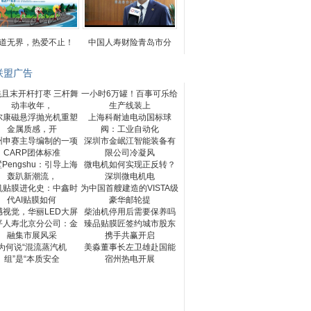
道无界，热爱不止！
中国人寿财险青岛市分
联盟广告
羌且末开杆打枣 三杆舞
一小时6万罐！百事可乐给
动丰收年，
生产线装上
尔康磁悬浮抛光机重塑
上海科耐迪电动国标球
金属质感，开
阀：工业自动化
州申赛主导编制的一项
深圳市金岷江智能装备有
CARP团体标准
限公司冷凝风
Pengshu：引导上海
微电机如何实现正反转？
轰趴新潮流，
深圳微电机电
机贴膜进化史：中鑫时
为中国首艘建造的VISTA级
代AI贴膜如何
豪华邮轮提
撼视觉，华丽LED大屏
柴油机停用后需要保养吗
平人寿北京分公司：金
臻品贴膜匠签约城市股东
融集市展风采
携手共赢开启
为何说“混流蒸汽机
美淼董事长左卫雄赴国能
组”是“本质安全
宿州热电开展