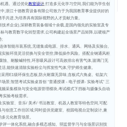
的机遇。通过优化
教室设计
,打造多元化学习空间,我们能为学生创
中,浙江十德教育设备有限公司致力于为我国教育事业提供好的
携手共进,为培养具有国际视野的人才贡献力量。
新技术企业),深耕教育装备领域十余载,是国内领先的实验室及专
标与教育数字化转型需求,公司构建起全场景产品矩阵,以硬核产
;
/连体智能吊装系统,无缝集成电源、排水、通风、网络及实验台,
现实验环境灵活切换与安全管控,降低操作风险。搭配全钢通风柜
防腐蚀、耐酸碱特性,环形吸风设计可高效排出有害气体,玻璃门无
灵活,能快速清除实验粉尘与挥发性气体,守护师生健康。
桌采用E1级环保生态板,防火耐腐无异味,含板式六角桌、铝架六
景;智慧考试实验桌首创 “普通授课 - 电子授课- 实验考试” 三
视频采集模块与安全电源管理模块,考试模式下挡板与摄像头自动
高考实验考核需求。
生实验室、音乐/ 美术/ 书法教室、机器人教室等特色空间,可配
具与创意工作坊区域;同时提供党建室、校园电视台定制设计,兼
的多元化教育场景。
操作教学评一体化系统,融合多模态感知、弱监督学习与全场景识别技