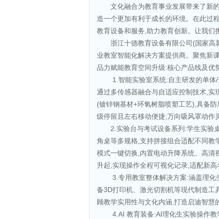
文化融合为教育事业发展带来了新
造一个更加有利于成长的环境。在此过程
教育设备和服务,助力教育创新。让我们
浙江十德教育设备有限公司(国家高
业教室智能化解决方案提供商。聚焦新课
品力赋能教育空间升级:核心产品线及优势
1.智能实验室系统:自主研发的单体
通过多传感器融合与自适应控制技术,实
(镀锌钢基材+环氧树脂喷塑工艺),具备
级停留且左右移动便捷;万向吸风罩动作
2.实验台与考试设备系列:学生实验
角桌等多规格,支持拼接组合适配不同教学场
模式一键切换,内置电动升降系统、高清
升起,实现操作全程可视化记录,适配新
3.专用教室整体解决方案:涵盖理化
备3D打印机、激光切割机等现代制造工
顾教学实用性与文化内涵,打造启迪智慧
4.AI 教育装备:AI理化生实验