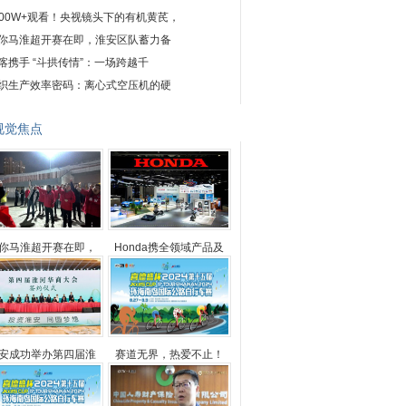
100W+观看！央视镜头下的有机黄芪，
你马淮超开赛在即，淮安区队蓄力备
喀携手 “斗拱传情”：一场跨越千
织生产效率密码：离心式空压机的硬
视觉焦点
你马淮超开赛在即，
Honda携全领域产品及
安成功举办第四届淮
赛道无界，热爱不止！