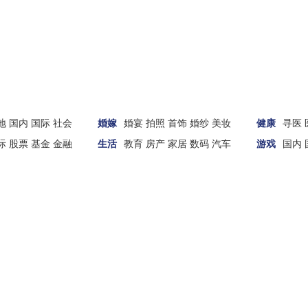
地
国内
国际
社会
婚嫁
婚宴
拍照
首饰
婚纱
美妆
健康
寻医
际
股票
基金
金融
生活
教育
房产
家居
数码
汽车
游戏
国内