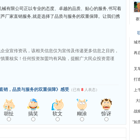
机械有限公司正以专业的态度、卓越的品质、贴心的服务,书写着
芦厂家直销服务,就是选择了品质与服务的双重保障。让我们携
赛
城
载企业宣传资讯，该相关信息仅为宣传及传递更多信息之目的，
再
者慎重核实！任何投资加盟均有风险，提醒广大民众投资需谨
叉
打
直销，品质与服务的双重保障》感受
（已有
8
人表态）
上
大
战
胡扯
搞笑
软文
糊涂
惊讶
“如