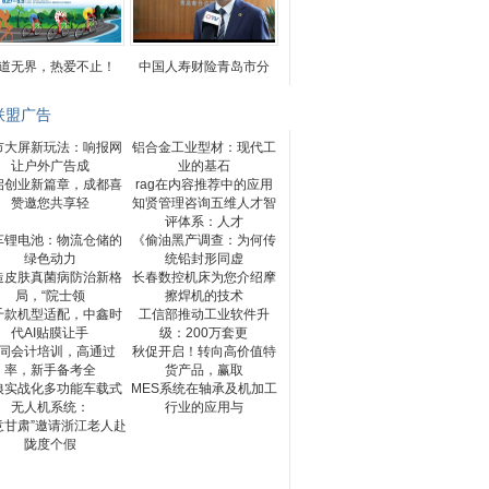
道无界，热爱不止！
中国人寿财险青岛市分
联盟广告
市大屏新玩法：响报网
铝合金工业型材：现代工
让户外广告成
业的基石
启创业新篇章，成都喜
rag在内容推荐中的应用
赞邀您共享轻
知贤管理咨询五维人才智
评体系：人才
车锂电池：物流仓储的
《偷油黑产调查：为何传
绿色动力
统铅封形同虚
造皮肤真菌病防治新格
长春数控机床为您介绍摩
局，“院士领
擦焊机的技术
千款机型适配，中鑫时
工信部推动工业软件升
代AI贴膜让手
级：200万套更
同会计培训，高通过
秋促开启！转向高价值特
率，新手备考全
货产品，赢取
狼实战化多功能车载式
MES系统在轴承及机加工
无人机系统：
行业的应用与
意甘肃”邀请浙江老人赴
陇度个假