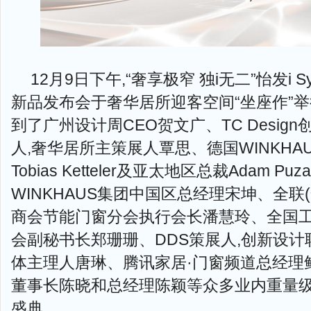
12月9日下午,“奢享极窄 独i无二”怡发i 
新品发布会于奢华居所迎客空间“坐座作”
到了广州设计周CEO贺文广、TC Desig
人,奢华居所主策展人覃思、德国WINKHA
Tobias Ketteler及亚太地区总裁Adam Pu
WINKHAUS集团中国区总经理宋坤、全联
商会节能门窗分会执行会长潘慧玲、全国
会副秘书长郑珊珊、DDS策展人,创新设计
体主理人唐琳、腾讯家居·门窗频道总经理
董事长陈晓和总经理陈颖等众多业内重量
盛典。