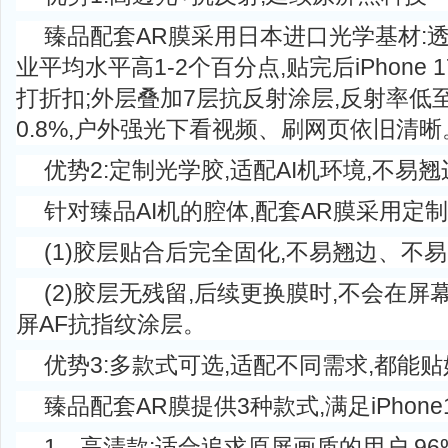
臻品配套AR膜采用日本进口光学基材:透
业平均水平高1-2个百分点,贴完后iPhone
打折扣;外层叠加7层抗反射涂层,反射率低至
0.8%,户外强光下看视频、刷网页依旧清晰
优势2:定制光学胶,适配AI机环境,不易翘
针对臻品AI机的腔体,配套AR膜采用定
(1)胶层贴合后完全固化,不易翘边、不易
(2)胶层无残留,后续更换膜时,不会在屏
屏AF抗指纹涂层。
优势3:多款式可选,适配不同需求,都能贴
臻品配套AR膜提供3种款式,满足iPhone
1、高清款:适合追求原屏画质的用户,9