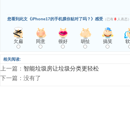
您看到此文《iPhone17的手机膜你贴对了吗？》感受
（已有
8
人表态
欠扁
同意
很好
胡扯
搞笑
软
相关阅读:
上一篇：
智能垃圾房让垃圾分类更轻松
下一篇：没有了