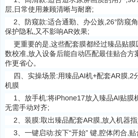
层,日常使用兼顾清晰与耐磨;
2、防窥款:适合通勤、办公族,26°防窥角
保护隐私,又不影响AR效果;
更重要的是,这些配套膜都经过臻品贴膜
数校准,放入设备后能自动匹配最佳贴合方案
作更省心。
四、实操场景:用臻品AI机+配套AR膜,2分
机膜
1、放手机:将iPhone17放入臻品AI贴
无需手动对齐;
2、装膜:取出臻品配套AR膜,放入机器指
3、一键启动:按下“开始” 键,腔体闭合,