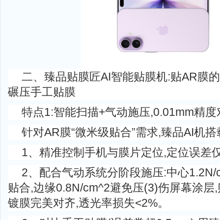
二、臻品贴膜匠AI智能贴膜机:贴AR膜的
碾压手工贴膜
特点1:智能扫描+气动施压,0.01mm精
针对AR膜“微米级贴合”需求,臻品AI机搭
1、精准控制手机与膜片定位,定位误差仅±0
2、配合气动系统分阶段施压:中心1.2N/
贴合,边缘0.8N/cm^2避免压(3)伤屏幕涂
镀膜完美对齐,透光率损失<2%。