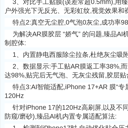
3、对比手工贴膜(误差常超0.5mm),用臻
户外强光下无反光、无彩虹纹,视觉效果和
特点2:真空无尘腔,0气泡0灰尘,成功率9
为解决AR膜胶层 “娇气” 的问题,臻品A
制腔体:
1、内置静电西服除尘拉条,杜绝灰尘吸附
2、数据显示:手工贴AR膜返工率38%,
达98%,贴完后无气泡、无灰尘残留,胶层贴
特点3:AI智能适配,iPhone 17+AR 膜
120Hz
针对iPhone 17的120Hz高刷屏,以及
防窥/磨砂),臻品AI机内置专属适配算法: