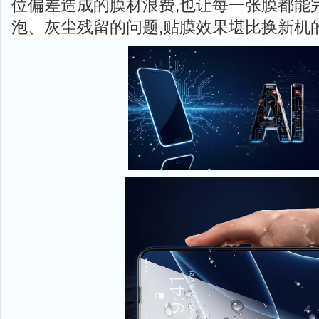
位偏差造成的膜材浪费,也让每一张膜都能
泡、灰尘残留的问题,贴膜效果堪比换新机