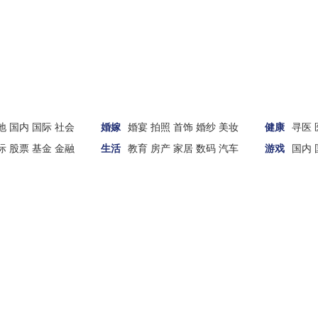
地
国内
国际
社会
婚嫁
婚宴
拍照
首饰
婚纱
美妆
健康
寻医
际
股票
基金
金融
生活
教育
房产
家居
数码
汽车
游戏
国内