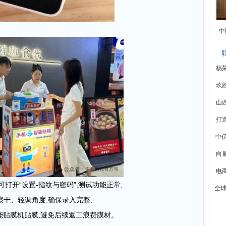
中
杨
玖
山
打
中
向
电
可
打开“设置
-
指纹与密码”,测试功能正常;
全球
擦干、轻调角度,确保录入完整;
能贴膜机贴膜,避免后续返工
浪费膜材
。