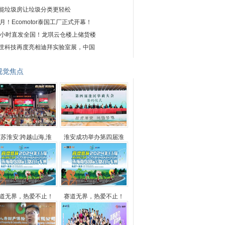
能垃圾房让垃圾分类更轻松
1月！Ecomotor泰国工厂正式开幕！
4小时直发全国！龙琪云仓楼上储货楼
世科技再度亮相迪拜实验室展，中国
视觉焦点
苏淮安:跨越山海,淮
淮安成功举办第四届淮
道无界，热爱不止！
赛道无界，热爱不止！