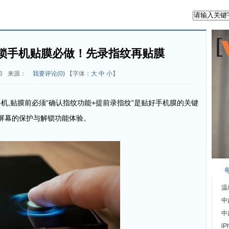
锁手机贴膜必做！先录指纹再贴膜
6
来源：
我要评论(
0
)
【字体：
大
中
小
】
手机,贴膜前
必须
“确认指纹功能
+
提前录指纹”是
贴好手机膜的
关键
屏幕
的
保护与解锁
功能
体验
。
温
中
中
i