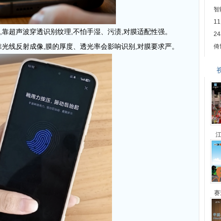
智
1
”,靠超声波穿透识别纹理,不怕手湿、污渍,对膜适配性强
。
2
,靠光线反射成像,膜的厚度、透光率会影响识别,对膜要求严。
倚
江
赛