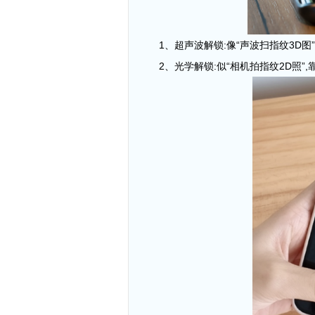
1
、
超声波解锁:像“声波扫指纹
3D
图
2
、
光学解锁:似“相机拍指纹
2D
照”