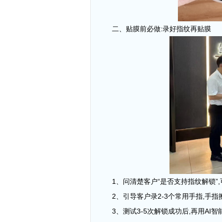
二
、贴膜前必做:录好指纹再
贴膜
1
、
问
清楚
客户“是否支持指纹解锁”,
2
、
引导客户录
2-3
个常用手指,手指
3
、
测试
3-5
次解锁成功后,再用
AI
智