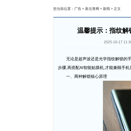
您当前位置：
广告
>
新北青网
>
新闻
> 正文
温馨提示：指纹解
2025-10-17 11:3
无论是超声波还是光学
指纹
解锁
的
步骤
,
再
搭配
AI
智能贴膜机,
才
能兼顾
手机
一、两种解锁核心原理