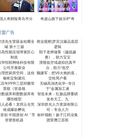
国人寿财险青岛市分
奇迹山旗下娱乐IP“奇
联盟广告
荣洪先生荣获金桂耀全
商业观察|罗宾汉爆品底层
城·第十三届
逻辑
胜高性能压缩弹簧匠心
阳子老师做客《越战越
制造
勇》，助力宝宝
西华恒联网络科技有限
漂视低空域虚拟仿真平
公司开展新业
台，助力“低空
造理想厨房空间，这份
魏建军：把V6火炮的底，
橱柜定制避坑
交给用户看
亿百年PPR三层抑菌管
无锡高润杰化学--专注
荣获《管道领
于“金属加工液
量数据库和图数据库有
智造未来：红旗品牌重磅
哪些模型
发布天工、九
商人必看！龙琪云仓凭
深圳群光人力资源有限公
啥成爆款孵化
司：专业人力
首创 中国原创 AI「导
标杆领航！扬子江药业集
管塑形机器
团荣膺江苏医