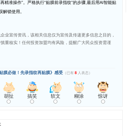
,再精准操作”
。
严格执行“贴膜前录指纹”的步骤,最后用
AI
智能贴
耽误解锁使用。
载企业宣传资讯，该相关信息仅为宣传及传递更多信息之目的，
者慎重核实！任何投资加盟均有风险，提醒广大民众投资需谨
贴膜必做！先录指纹再贴膜》感受
（已有
8
人表态）
胡扯
搞笑
软文
糊涂
惊讶
代